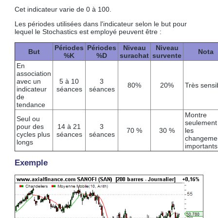
Cet indicateur varie de 0 à 100.
Les périodes utilisées dans l'indicateur selon le but pour
lequel le Stochastics est employé peuvent être :
Périodes
Périodes
Niveau
Niveau
But
Nota
%K
%D
surachat
survente
En
association
avec un
5 à 10
3
80%
20%
Très sensi
indicateur
séances
séances
de
tendance
Montre
Seul ou
seulement
pour des
14 à 21
3
70 %
30 %
les
cycles plus
séances
séances
changeme
longs
importants
Exemple