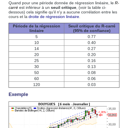
Quand pour une période donnée de régression linéaire, le
R-
carré
est inférieur à un
seuil critique
, (voir la table ci-
dessous) cela signifie qu'il n'y a aucune corrélation entre les
cours et la
droite de régression linéaire
.
Période de la régression
Seuil critique du R-carré
linéaire
(95% de confiance)
5
0.77
10
0.40
14
0.27
20
0.20
25
0.16
30
0.13
50
0.08
60
0.06
120
0.03
Exemple