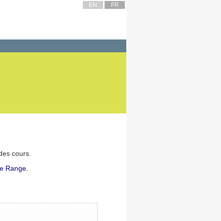
EN
FR
 des cours.
ue Range
.