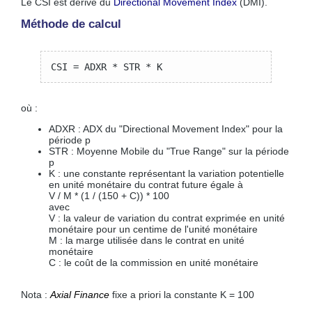
Le CSI est dérivé du
Directional Movement Index
(DMI).
Méthode de calcul
CSI = ADXR * STR * K
où :
ADXR : ADX du "Directional Movement Index" pour la
période p
STR : Moyenne Mobile du "True Range" sur la période
p
K : une constante représentant la variation potentielle
en unité monétaire du contrat future égale à
V / M * (1 / (150 + C)) * 100
avec
V : la valeur de variation du contrat exprimée en unité
monétaire pour un centime de l'unité monétaire
M : la marge utilisée dans le contrat en unité
monétaire
C : le coût de la commission en unité monétaire
Nota :
Axial Finance
fixe a priori la constante K = 100